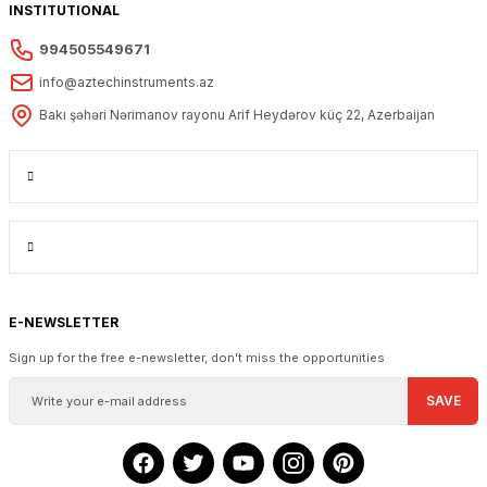
INSTITUTIONAL
994505549671
info@aztechinstruments.az
Bakı şəhəri Nərimanov rayonu Arif Heydərov küç 22, Azerbaijan
E-NEWSLETTER
Sign up for the free e-newsletter, don't miss the opportunities
SAVE